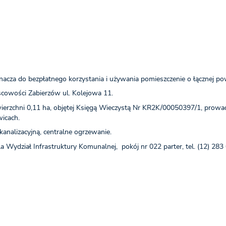
acza do bezpłatnego korzystania i używania pomieszczenie o łącznej pow
owości Zabierzów ul. Kolejowa 11.
owierzchni 0,11 ha, objętej Księgą Wieczystą Nr KR2K/00050397/1, pr
icach.
analizacyjną, centralne ogrzewanie.
 Wydział Infrastruktury Komunalnej, pokój nr 022 parter, tel. (12) 283 