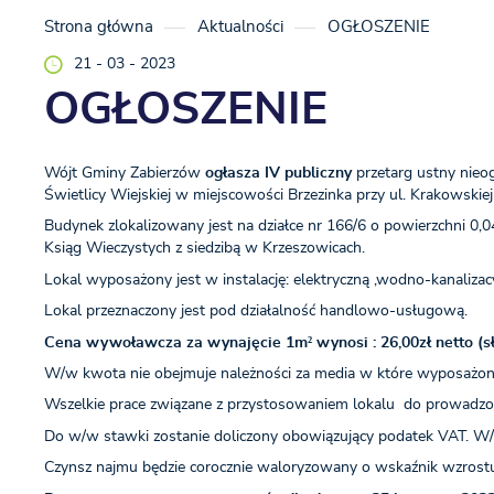
Strona główna
Aktualności
OGŁOSZENIE
21 - 03 - 2023
OGŁOSZENIE
Wójt Gminy Zabierzów
ogłasza IV publiczny
przetarg ustny nieog
Świetlicy Wiejskiej w miejscowości Brzezinka przy ul. Krakowskiej
Budynek zlokalizowany jest na działce nr 166/6 o powierzchni
Ksiąg Wieczystych z siedzibą w Krzeszowicach.
Lokal wyposażony jest w instalację: elektryczną ,wodno-kanalizac
Lokal przeznaczony jest pod działalność handlowo-usługową.
Cena wywoławcza za wynajęcie 1m² wynosi : 26,00zł netto (s
W/w kwota nie obejmuje należności za media w które wyposażony 
Wszelkie prace związane z przystosowaniem lokalu do prowadzonej
Do w/w stawki zostanie doliczony obowiązujący podatek VAT. W/
Czynsz najmu będzie corocznie waloryzowany o wskaźnik wzrost