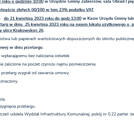
 roku o godzinie 10:00
w Urzędzie Gminy Zabierzów, sala Obrad I pię
iętnaście złotych 00/100 w tym 23% podatku VAT
um
do 21 kwietnia 2023 roku do godz.13:00
w Kasie Urzędu Gminy lub
targ w dniu 25 kwietnia 2023 roku na najem lokalu użytkowego o po
 ulicy Krakowskiej 26
.
stwa lub papierach wartościowych dopuszczonych do obrotu publiczne
wej w dniu przetargu.
wpłacającemu bez naliczania odsetek.
ie zaliczone na poczet czynszu najmu pomieszczenia.
y przetarg wygrał od zawarcia umowy.
znaczony.
ia,
ygnięcia przetargu.
czeń udziela Wydział Infrastruktury Komunalnej, pokój nr 0.22 parter ,te