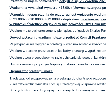
Przetarg na najem pomieszczeń
odbędzie się 25 kwietnia 2023
Wadium na ww. lokal wynosi : 415,00zł (słownie: czterysta p
Warunkiem dopuszczenia do przetargu jest wpłacenie wadi
8591 0007 0030 0000 0879 0008 z dopiskiem
:wadium na prze
w budynku Świetlicy Wiejskiej w miejscowości Brzezinka przy
Wadium może być wnoszone w pieniądzu, obligacjach Skarbu Pań
Dowód wpłacenia wadium należy przedłożyć Komisji Przetargo
W przypadku nie wygrania przetargu- wadium zostanie zwrócone 
Wadium wpłacone przez uczestnika, który przetarg wygrał, zostan
Wadium ulega przepadkowi w razie uchylenia się uczestnika któr
Umowa najmu z przyszłym Najemcą zostanie zawarta na czas nieo
Organizator przetargu może:
odstąpić od przeprowadzenia przetargu do chwili jego rozpoczęc
nie zatwierdzić wniosku Komisji Przetargowej w sprawie rozstrz
Bliższych informacji dotyczącej oferowanych do wynajęcia pomiesz