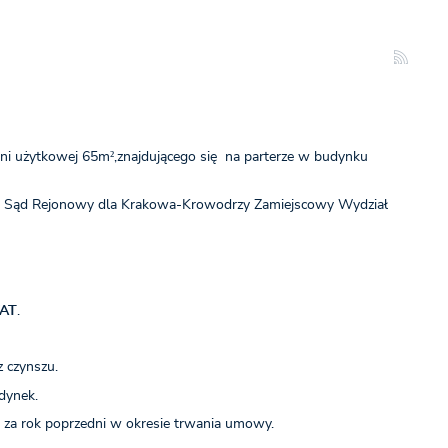
chni użytkowej 65m²,znajdującego się na parterze w budynku
zez Sąd Rejonowy dla Krakowa-Krowodrzy Zamiejscowy Wydział
VAT
.
 czynszu.
dynek.
za rok poprzedni w okresie trwania umowy.