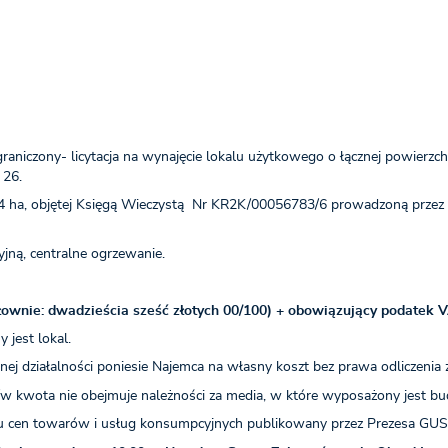
raniczony- licytacja na wynajęcie lokalu użytkowego o łącznej powierz
 26.
 0,04 ha, objętej Księgą Wieczystą Nr KR2K/00056783/6 prowadzoną pr
yjną, centralne ogrzewanie.
łownie: dwadzieścia sześć złotych 00/100) + obowiązujący podatek 
jest lokal.
 działalności poniesie Najemca na własny koszt bez prawa odliczenia z
w kwota nie obejmuje należności za media, w które wyposażony jest bu
u cen towarów i usług konsumpcyjnych publikowany przez Prezesa GUS 