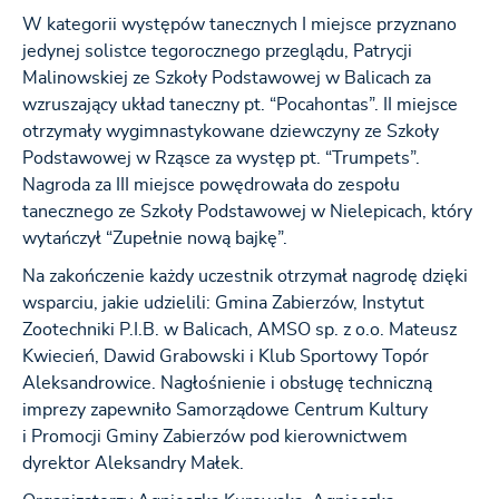
W kategorii występów tanecznych I miejsce przyznano
jedynej solistce tegorocznego przeglądu, Patrycji
Malinowskiej ze Szkoły Podstawowej w Balicach za
wzruszający układ taneczny pt. “Pocahontas”. II miejsce
otrzymały wygimnastykowane dziewczyny ze Szkoły
Podstawowej w Rząsce za występ pt. “Trumpets”.
Nagroda za III miejsce powędrowała do zespołu
tanecznego ze Szkoły Podstawowej w Nielepicach, który
wytańczył “Zupełnie nową bajkę”.
Na zakończenie każdy uczestnik otrzymał nagrodę dzięki
wsparciu, jakie udzielili: Gmina Zabierzów, Instytut
Zootechniki P.I.B. w Balicach, AMSO sp. z o.o. Mateusz
Kwiecień, Dawid Grabowski i Klub Sportowy Topór
Aleksandrowice. Nagłośnienie i obsługę techniczną
imprezy zapewniło Samorządowe Centrum Kultury
i Promocji Gminy Zabierzów pod kierownictwem
dyrektor Aleksandry Małek.