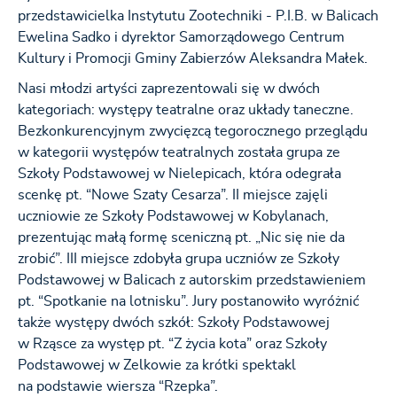
przedstawicielka Instytutu Zootechniki - P.I.B. w Balicach
Ewelina Sadko i dyrektor Samorządowego Centrum
Kultury i Promocji Gminy Zabierzów Aleksandra Małek.
Nasi młodzi artyści zaprezentowali się w dwóch
kategoriach: występy teatralne oraz układy taneczne.
Bezkonkurencyjnym zwycięzcą tegorocznego przeglądu
w kategorii występów teatralnych została grupa ze
Szkoły Podstawowej w Nielepicach, która odegrała
scenkę pt. “Nowe Szaty Cesarza”. II miejsce zajęli
uczniowie ze Szkoły Podstawowej w Kobylanach,
prezentując małą formę sceniczną pt. „Nic się nie da
zrobić”. III miejsce zdobyła grupa uczniów ze Szkoły
Podstawowej w Balicach z autorskim przedstawieniem
pt. “Spotkanie na lotnisku”. Jury postanowiło wyróżnić
także występy dwóch szkół: Szkoły Podstawowej
w Rząsce za występ pt. “Z życia kota” oraz Szkoły
Podstawowej w Zelkowie za krótki spektakl
na podstawie wiersza “Rzepka”.