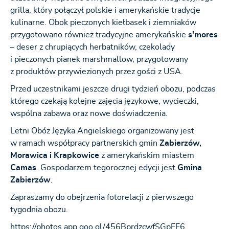
grilla, który połączył polskie i amerykańskie tradycje
kulinarne. Obok pieczonych kiełbasek i ziemniaków
przygotowano również tradycyjne amerykańskie
s'mores
– deser z chrupiących herbatników, czekolady
i pieczonych pianek marshmallow, przygotowany
z produktów przywiezionych przez gości z USA.
Przed uczestnikami jeszcze drugi tydzień obozu, podczas
którego czekają kolejne zajęcia językowe, wycieczki,
wspólna zabawa oraz nowe doświadczenia.
Letni Obóz Języka Angielskiego organizowany jest
w ramach współpracy partnerskich gmin
Zabierzów,
Morawica i Krapkowice
z amerykańskim miastem
Camas
. Gospodarzem tegorocznej edycji jest
Gmina
Zabierzów
.
Zapraszamy do obejrzenia fotorelacji z pierwszego
tygodnia obozu.
https://photos.app.goo.gl/456BprdzcwfSGpEE6