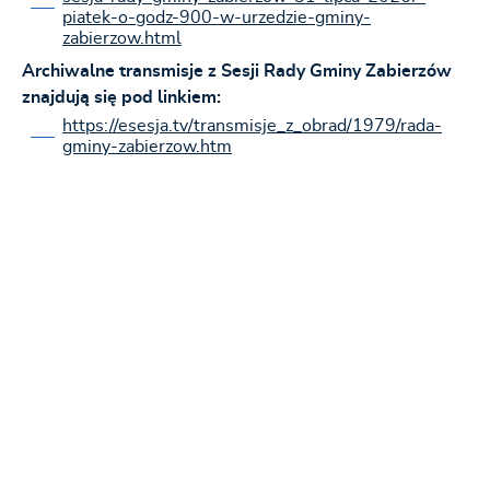
piatek-o-godz-900-w-urzedzie-gminy-
zabierzow.html
Archiwalne transmisje z Sesji Rady Gminy Zabierzów
znajdują się pod linkiem:
https://esesja.tv/transmisje_z_obrad/1979/rada-
gminy-zabierzow.htm