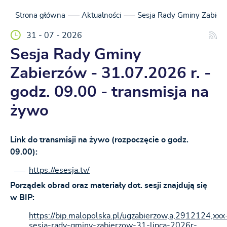
Strona główna
Aktualności
Sesja Rady Gminy Zabierzó
31 - 07 - 2026
Sesja Rady Gminy
Zabierzów - 31.07.2026 r. -
godz. 09.00 - transmisja na
żywo
Link do transmisji na żywo (rozpoczęcie o godz.
09.00):
https://esesja.tv/
Porządek obrad oraz materiały dot. sesji znajdują się
w BIP:
https://bip.malopolska.pl/ugzabierzow,a,2912124,xxx
sesja-rady-gminy-zabierzow-31-lipca-2026r-