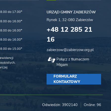
8.00 do 17.00*
URZĄD GMINY ZABIERZÓW
Rynek 1, 32-080 Zabierzów
8.00 do 16.00*
+48 12 285 21
8.00 do 16.00*
16
8.00 do 16.00*
8.00 do 15.00*
zabierzow@zabierzow.org.pl
ewidencji
Połącz z tłumaczem
sobistych,
Migam
rczej
FORMULARZ
KONTAKTOWY
Odwiedzin: 3902140
Online: 96