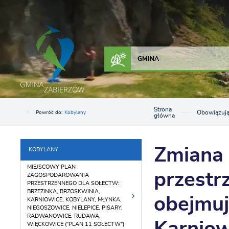
Przejdź do menu.
Przejdź do wyszukiwarki.
Przejdź do treści.
Przejdź do ustawień wielkości czcionki.
Włącz wersję kontrastową strony.
ZAŁATW SPRAWĘ
KONTAKT
GMINA
Strona
Obowiązuj
Powróć do:
Kobylany
główna
Zmiana
KOBYLANY
MIEJSCOWY PLAN
przestr
ZAGOSPODAROWANIA
PRZESTRZENNEGO DLA SOŁECTW:
BRZEZINKA, BRZOSKWINIA,
obejmuj
KARNIOWICE, KOBYLANY, MŁYNKA,
NIEGOSZOWICE, NIELEPICE, PISARY,
RADWANOWICE, RUDAWA,
WIĘCKOWICE ("PLAN 11 SOŁECTW")