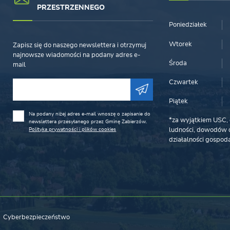
PRZESTRZENNEGO
Poniedziałek
Wtorek
Zapisz się do naszego newslettera i otrzymuj
najnowsze wiadomości na podany adres e-
Środa
mail
Czwartek
Piątek
Na podany niżej adres e-mail wnoszę o zapisanie do
*za wyjątkiem USC, 
newslettera przesyłanego przez Gminę Zabierzów.
Polityka prywatności i plików cookies
ludności, dowodów o
działalności gospoda
Cyberbezpieczeństwo