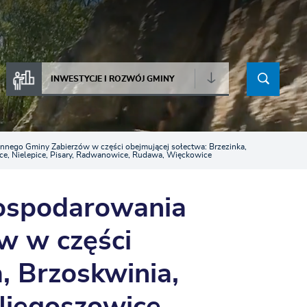
INWESTYCJE I ROZWÓJ GMINY
nego Gminy Zabierzów w części obejmującej sołectwa: Brzezinka,
ce, Nielepice, Pisary, Radwanowice, Rudawa, Więckowice
ospodarowania
w w części
, Brzoskwinia,