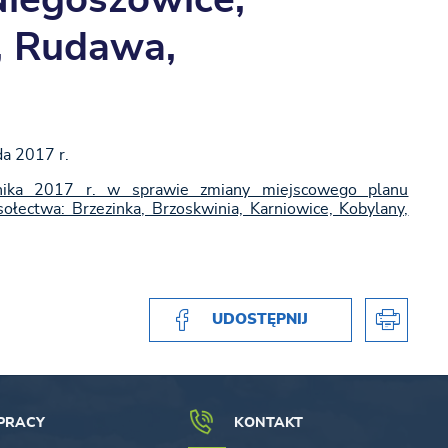
Niegoszowice,
, Rudawa,
da 2017 r.
nika 2017 r. w sprawie zmiany miejscowego planu
łectwa: Brzezinka, Brzoskwinia, Karniowice, Kobylany,
UDOSTĘPNIJ
PRACY
KONTAKT