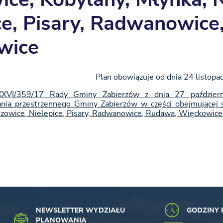
ice, Kobylany, Młynka, 
ce, Pisary, Radwanowice
wice
Plan obowiązuje od dnia 24 listopa
XVI/359/17 Rady Gminy Zabierzów z dnia 27 paździer
ia przestrzennego Gminy Zabierzów w części obejmującej so
zowice, Nielepice, Pisary, Radwanowice, Rudawa, Więckowice
NEWSLETTER WYDZIAŁU
GODZINY 
PLANOWANIA