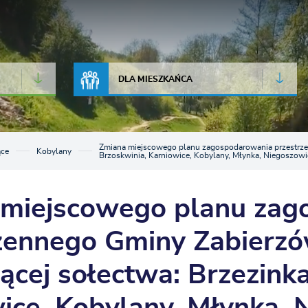
JAKOŚĆ POWIETRZA
LIVE CAMERA
DLA MIESZKAŃCA
Zmiana miejscowego planu zagospodarowania przestrzen
ące
Kobylany
Brzoskwinia, Karniowice, Kobylany, Młynka, Niegoszowi
 miejscowego planu zag
zennego Gminy Zabierzó
ącej sołectwa: Brzezinka