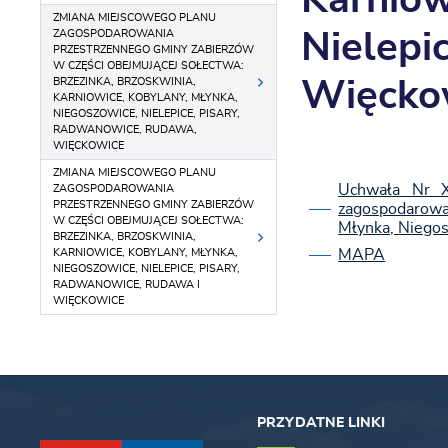
Karniow
ZMIANA MIEJSCOWEGO PLANU
ZAGOSPODAROWANIA
Nielepi
PRZESTRZENNEGO GMINY ZABIERZÓW
W CZĘŚCI OBEJMUJĄCEJ SOŁECTWA:
BRZEZINKA, BRZOSKWINIA,
Więcko
KARNIOWICE, KOBYLANY, MŁYNKA,
NIEGOSZOWICE, NIELEPICE, PISARY,
RADWANOWICE, RUDAWA,
WIĘCKOWICE
ZMIANA MIEJSCOWEGO PLANU
Uchwała Nr X
ZAGOSPODAROWANIA
PRZESTRZENNEGO GMINY ZABIERZÓW
zagospodarowan
W CZĘŚCI OBEJMUJĄCEJ SOŁECTWA:
Młynka, Niegos
BRZEZINKA, BRZOSKWINIA,
MAPA
KARNIOWICE, KOBYLANY, MŁYNKA,
NIEGOSZOWICE, NIELEPICE, PISARY,
RADWANOWICE, RUDAWA I
WIĘCKOWICE
PRZYDATNE LINKI