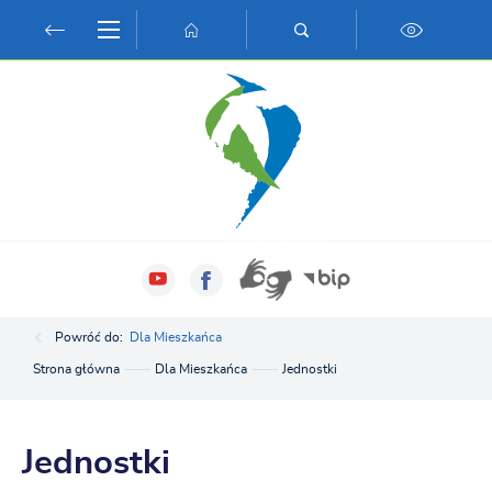
Przejdź do menu.
Przejdź do wyszukiwarki.
Przejdź do treści.
Przejdź do ustawień wielkości czcionki.
Włącz wersję kontrastową strony.
Powróć do:
Dla Mieszkańca
Strona główna
Dla Mieszkańca
Jednostki
Jednostki