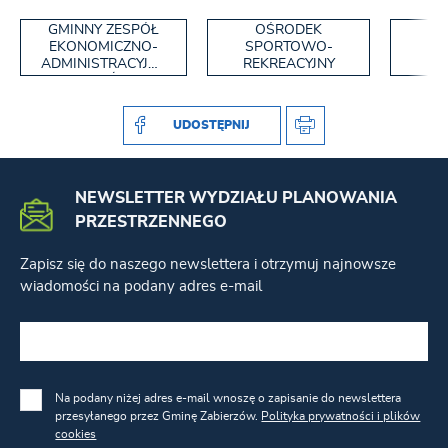
GMINNY ZESPÓŁ
OŚRODEK
W
EKONOMICZNO-
SPORTOWO-
Z
ADMINISTRACYJNY
REKREACYJNY
SZKÓŁ
UDOSTĘPNIJ
NEWSLETTER WYDZIAŁU PLANOWANIA
PRZESTRZENNEGO
Zapisz się do naszego newslettera i otrzymuj najnowsze
wiadomości na podany adres e-mail
Na podany niżej adres e-mail wnoszę o zapisanie do newslettera
przesyłanego przez Gminę Zabierzów.
Polityka prywatności i plików
cookies