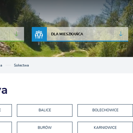
JAKOŚĆ POWIETRZA
LIVE CAMERA
DLA MIESZKAŃCA
na
Sołectwa
wa
E
BALICE
BOLECHOWICE
BURÓW
KARNIOWICE