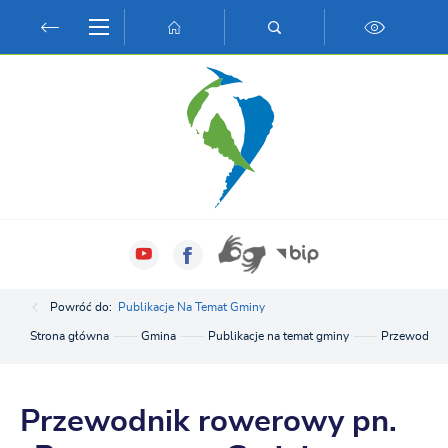
Przejdź do menu.
Przejdź do wyszukiwarki.
Przejdź do treści.
Przejdź do ustawień wielkości czcionki.
Włącz wersję kontrastową strony.
Powróć do:
Publikacje Na Temat Gminy
Strona główna
Gmina
Publikacje na temat gminy
Przewodnik 
Przewodnik rowerowy pn.