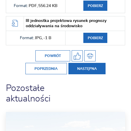
Format:
PDF,
556.24 KB
POBIERZ
III jednostka projektowa rysunek prognozy
oddziaływania na środowisko
Format:
JPG,
-1 B
POBIERZ
POWRÓT
POPRZEDNIA
NASTĘPNA
Pozostałe
aktualności