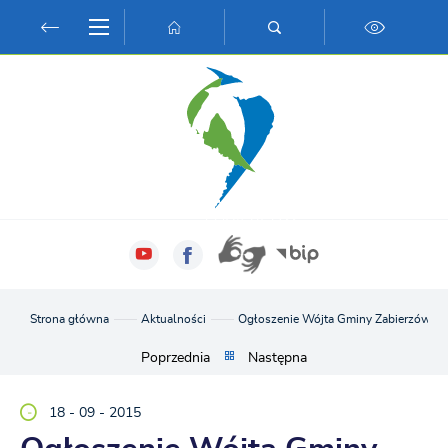
Przejdź do menu.
Przejdź do wyszukiwarki.
Przejdź do treści.
Przejdź do ustawień wielkości czcionki.
Włącz wersję kontrastową strony.
Strona główna
Aktualności
Ogłoszenie Wójta Gminy Zabierzów
Poprzednia
Następna
18 - 09 - 2015