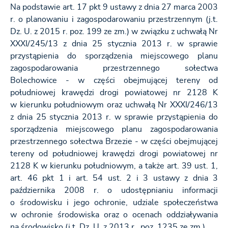
Na podstawie art. 17 pkt 9 ustawy z dnia 27 marca 2003
r. o planowaniu i zagospodarowaniu przestrzennym (j.t.
Dz. U. z 2015 r. poz. 199 ze zm.) w związku z uchwałą Nr
XXXI/245/13 z dnia 25 stycznia 2013 r. w sprawie
przystąpienia do sporządzenia miejscowego planu
zagospodarowania przestrzennego sołectwa
Bolechowice - w części obejmującej tereny od
południowej krawędzi drogi powiatowej nr 2128 K
w kierunku południowym oraz uchwałą Nr XXXI/246/13
z dnia 25 stycznia 2013 r. w sprawie przystąpienia do
sporządzenia miejscowego planu zagospodarowania
przestrzennego sołectwa Brzezie - w części obejmującej
tereny od południowej krawędzi drogi powiatowej nr
2128 K w kierunku południowym, a także art. 39 ust. 1,
art. 46 pkt 1 i art. 54 ust. 2 i 3 ustawy z dnia 3
października 2008 r. o udostępnianiu informacji
o środowisku i jego ochronie, udziale społeczeństwa
w ochronie środowiska oraz o ocenach oddziaływania
na środowisko (j.t. Dz. U. z 2013 r., poz. 1235 ze zm.)