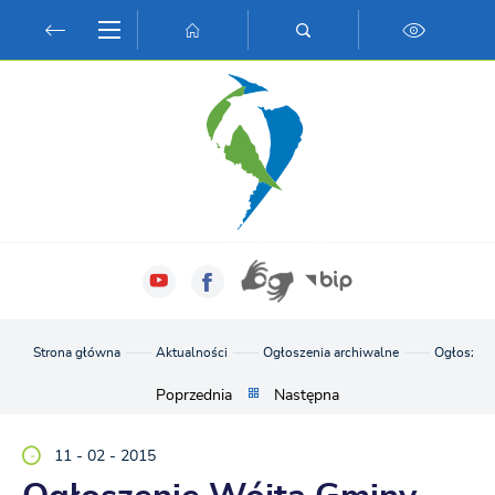
Przejdź do menu.
Przejdź do wyszukiwarki.
Przejdź do treści.
Przejdź do ustawień wielkości czcionki.
Włącz wersję kontrastową strony.
Strona główna
Aktualności
Ogłoszenia archiwalne
Ogłoszeni
Poprzednia
Następna
11 - 02 - 2015