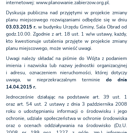
internetowej: www.planowanie.zabierzow.org.pl.
Dyskusja publiczna nad przyjętymi w projekcie zmiany
planu miejscowego rozwiązaniami odbędzie się w dniu
03.03.2015 r.
w budynku Urzędu Gminy, Sala Obrad od
godz.10.00. Zgodnie z art. 18 ust. 1 w/w ustawy, każdy,
kto kwestionuje ustalenia przyjęte w projekcie zmiany
planu miejscowego, może wnieść uwagi.
Uwagi należy składać na piśmie do Wójta z podaniem
imienia i nazwiska lub nazwy jednostki organizacyjnej
i adresu, oznaczeniem nieruchomości, której dotyczy
uwaga, w nieprzekraczalnym terminie
do dnia
14.04.2015 r.
Jednocześnie działając na podstawie art. 39 ust. 1
oraz art. 54 ust. 2 ustawy z dnia 3 października 2008
roku o udostępnianiu informacji o środowisku i jego
ochronie, udziale społeczeństwa w ochronie środowiska
oraz o ocenach oddziaływania na środowisko (Dz.U.
2008 nr 199 poz. 1227 z późn. zm.) informuję