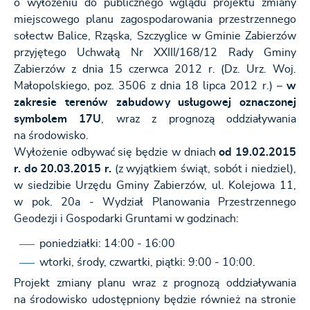
o wyłożeniu do publicznego wglądu projektu zmiany
miejscowego planu zagospodarowania przestrzennego
sołectw Balice, Rząska, Szczyglice w Gminie Zabierzów
przyjętego Uchwałą Nr XXIII/168/12 Rady Gminy
Zabierzów z dnia 15 czerwca 2012 r. (Dz. Urz. Woj.
Małopolskiego, poz. 3506 z dnia 18 lipca 2012 r.) –
w
zakresie terenów zabudowy usługowej oznaczonej
symbolem 17U
, wraz z prognozą oddziaływania
na środowisko.
Wyłożenie odbywać się będzie w dniach
od 19.02.2015
r. do 20.03.2015 r.
(z wyjątkiem świąt, sobót i niedziel),
w siedzibie Urzędu Gminy Zabierzów, ul. Kolejowa 11,
w pok. 20a - Wydział Planowania Przestrzennego
Geodezji i Gospodarki Gruntami w godzinach:
poniedziałki: 14:00 - 16:00
wtorki, środy, czwartki, piątki: 9:00 - 10:00.
Projekt zmiany planu wraz z prognozą oddziaływania
na środowisko udostępniony będzie również na stronie