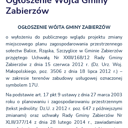
Ogłoszenie Wójta Gminy
Zabierzów
OGŁOSZENIE WÓJTA GMINY ZABIERZÓW
o wyłożeniu do publicznego wglądu projektu zmiany
miejscowego planu zagospodarowania przestrzennego
sołectw Balice, Rząska, Szczyglice w Gminie Zabierzów
przyjętego Uchwałą Nr XXIII/168/12 Rady Gminy
Zabierzów z dnia 15 czerwca 2012 r. (Dz. Urz. Woj.
Małopolskiego, poz. 3506 z dnia 18 lipca 2012 r.) –
w zakresie terenów zabudowy usługowej oznaczonej
symbolem 17U.
Na podstawie art. 17 pkt 9 ustawy z dnia 27 marca 2003
roku o planowaniu i zagospodarowaniu przestrzennym
(tekst jednolity: Dz.U. z 2012 r. poz. 647 z późniejszymi
zmianami) oraz uchwały Rady Gminy Zabierzów Nr
XLIII/377/14 z dnia 28 lutego 2014 r., zawiadamiam