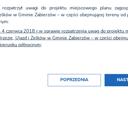
ozpatrzył uwagi do projektu miejscowego planu zagosp
Zelków w Gminie Zabierzów – w części obejmującej tereny od
cnym:
 4 czerwca 2018 r.w sprawie rozpatrzenia uwag do projektu
zezie, Ujazd i Zelków w Gminie Zabierzów – w części obejmu
 kierunku północnym
;
POPRZEDNIA
NAS