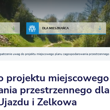
JAKOŚĆ POWIETRZA
LIVE CAMERA
DLA MIESZKAŃCA
patrzenie uwag do projektu miejscowego planu zagospodarowania przestrzennego d
o projektu miejscowego
nia przestrzennego dla
 Ujazdu i Zelkowa