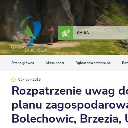
Przejdź do menu.
Przejdź do wyszukiwarki.
Przejdź do treści.
Przejdź do ustawień wielkości czcionki.
Włącz wersję kontrastową strony.
ZAŁATW SPRAWĘ
KONTAKT
GMINA
Strona główna
Aktualności
Ogłoszenia archiwalne
Roz
05 - 06 - 2018
Rozpatrzenie uwag d
planu zagospodarowa
Bolechowic, Brzezia,