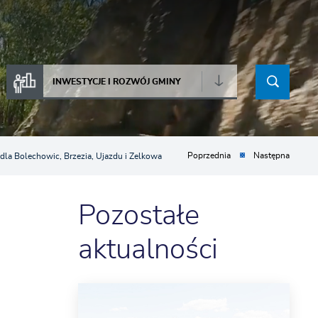
INWESTYCJE I ROZWÓJ GMINY
la Bolechowic, Brzezia, Ujazdu i Zelkowa
Poprzednia
Następna
Pozostałe
aktualności