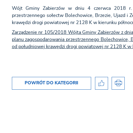
Wójt Gminy Zabierzów w dniu 4 czerwca 2018 r. r
przestrzennego sołectw Bolechowice, Brzezie, Ujazd i 
krawędzi drogi powiatowej nr 2128 K w kierunku półno
Zarządzenie nr 105/2018 Wójta Gminy Zabierzów z dnia
planu zagospodarowania przestrzennego Bolechowice, Br
od południowej krawędzi drogi powiatowej nr 2128 K w
POWRÓT
DO KATEGORII