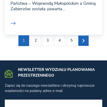
Państwa – Wojewodą Małopolskim a Gminą
Zabierzów została zawarta...
1
2
3
4
5
NEWSLETTER WYDZIAŁU PLANOWANIA
PRZESTRZENNEGO
Zapisz się do naszego newslettera i otrzymuj najnowsze
wiadomości na podany adres e-mail