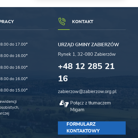
PRACY
KONTAKT
8.00 do 17.00*
URZĄD GMINY ZABIERZÓW
Rynek 1, 32-080 Zabierzów
8.00 do 16.00*
+48 12 285 21
8.00 do 16.00*
16
8.00 do 16.00*
8.00 do 15.00*
zabierzow@zabierzow.org.pl
ewidencji
Połącz z tłumaczem
sobistych,
Migam
rczej
FORMULARZ
KONTAKTOWY