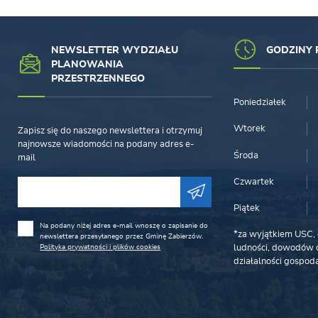
NEWSLETTER WYDZIAŁU
GODZINY 
PLANOWANIA
PRZESTRZENNEGO
Poniedziałek
Wtorek
Zapisz się do naszego newslettera i otrzymuj
najnowsze wiadomości na podany adres e-
Środa
mail
Czwartek
Piątek
Na podany niżej adres e-mail wnoszę o zapisanie do
*za wyjątkiem USC, 
newslettera przesyłanego przez Gminę Zabierzów.
Polityka prywatności i plików cookies
ludności, dowodów o
działalności gospoda