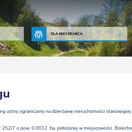
JAKOŚĆ POWIETRZA
LIVE CAMERA
DLA MIESZKAŃCA
gu
arg ustny ograniczony na dzierżawę nieruchomości stanowiącej
 nr 252/7 o pow. 0,0012 ha, położonej w miejscowości Bolech