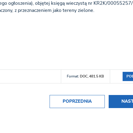
szego ogłoszenia), objętej księgą wieczystą nr KR2K/00055257/
zony, z przeznaczeniem jako tereny zielone.
PO
Format:
DOC,
481.5 KB
POPRZEDNIA
NAS