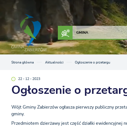
Przejdź do menu.
Przejdź do wyszukiwarki.
Przejdź do treści.
Przejdź do ustawień wielkości czcionki.
Włącz wersję kontrastową strony.
ZAŁATW SPRAWĘ
KONTAKT
GMINA
Strona główna
Aktualności
Ogłoszenie o przetargu
22 - 12 - 2023
Ogłoszenie o przetar
Wójt Gminy Zabierzów ogłasza pierwszy publiczny przet
gminy.
Przedmiotem dzierżawy jest część działki ewidencyjnej