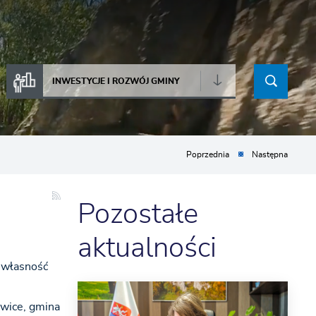
INWESTYCJE I ROZWÓJ GMINY
Poprzednia
Następna
Pozostałe
aktualności
 własność
owice, gmina