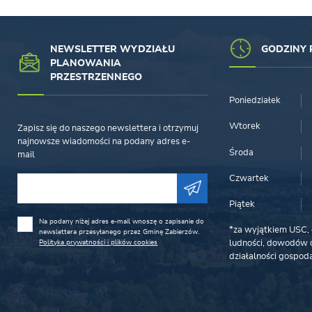
NEWSLETTER WYDZIAŁU
GODZINY 
PLANOWANIA
PRZESTRZENNEGO
Poniedziałek
Wtorek
Zapisz się do naszego newslettera i otrzymuj
najnowsze wiadomości na podany adres e-
Środa
mail
Czwartek
Piątek
Na podany niżej adres e-mail wnoszę o zapisanie do
*za wyjątkiem USC, 
newslettera przesyłanego przez Gminę Zabierzów.
Polityka prywatności i plików cookies
ludności, dowodów o
działalności gospoda