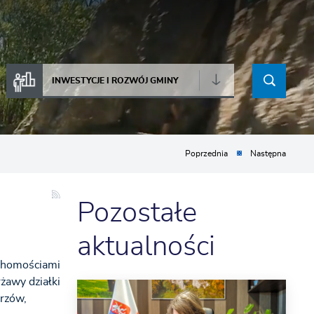
INWESTYCJE I ROZWÓJ GMINY
Poprzednia
Następna
Pozostałe
aktualności
uchomościami
żawy działki
rzów,