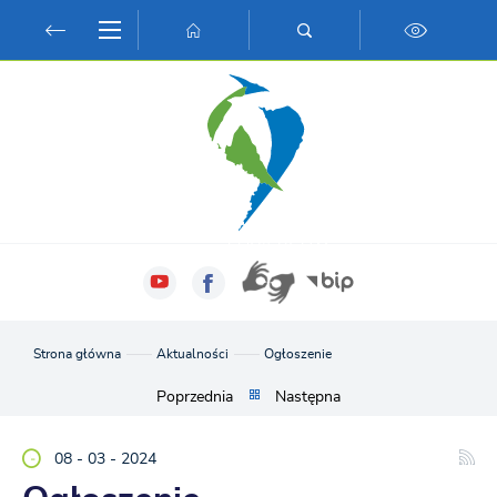
Przejdź do menu.
Przejdź do wyszukiwarki.
Przejdź do treści.
Przejdź do ustawień wielkości czcionki.
Włącz wersję kontrastową strony.
Strona główna
Aktualności
Ogłoszenie
Poprzednia
Następna
08 - 03 - 2024