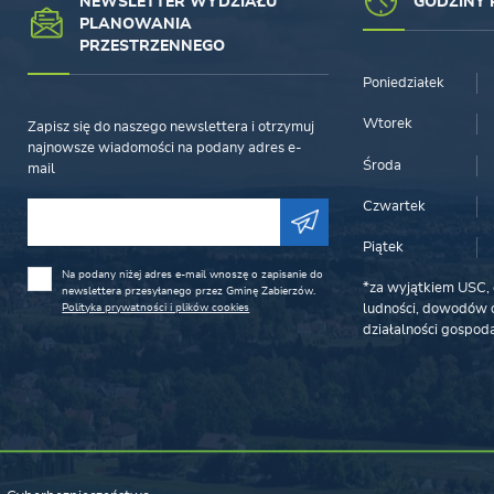
NEWSLETTER WYDZIAŁU
GODZINY 
PLANOWANIA
PRZESTRZENNEGO
Poniedziałek
Wtorek
Zapisz się do naszego newslettera i otrzymuj
najnowsze wiadomości na podany adres e-
Środa
mail
Czwartek
Piątek
Na podany niżej adres e-mail wnoszę o zapisanie do
*za wyjątkiem USC, 
newslettera przesyłanego przez Gminę Zabierzów.
Polityka prywatności i plików cookies
ludności, dowodów o
działalności gospoda