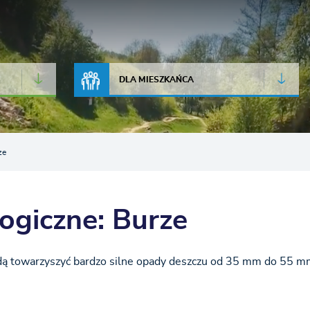
JAKOŚĆ POWIETRZA
LIVE CAMERA
DLA MIESZKAŃCA
ze
ogiczne: Burze
ą towarzyszyć bardzo silne opady deszczu od 35 mm do 55 m