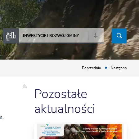
INWESTYCJE I ROZWÓJ GMINY
Poprzednia
Następna
Pozostałe
aktualności
m,