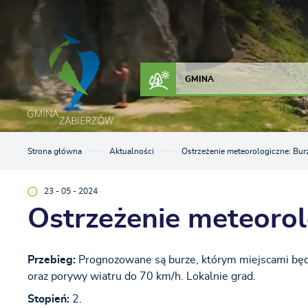
Przejdź do menu.
Przejdź do wyszukiwarki.
Przejdź do treści.
Przejdź do ustawień wielkości czcionki.
Włącz wersję kontrastową strony.
ZAŁATW SPRAWĘ
KONTAKT
GMINA
Strona główna
Aktualności
Ostrzeżenie meteorologiczne: Bur
23 - 05 - 2024
Ostrzeżenie meteorol
Przebieg:
Prognozowane są burze, którym miejscami będ
oraz porywy wiatru do 70 km/h. Lokalnie grad.
Stopień:
2.