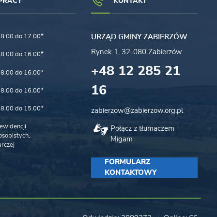
PRACY
KONTAKT
8.00 do 17.00*
URZĄD GMINY ZABIERZÓW
Rynek 1, 32-080 Zabierzów
8.00 do 16.00*
+48 12 285 21
8.00 do 16.00*
16
8.00 do 16.00*
8.00 do 15.00*
zabierzow@zabierzow.org.pl
ewidencji
Połącz z tłumaczem
sobistych,
Migam
rczej
FORMULARZ
KONTAKTOWY