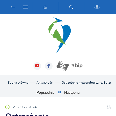
Przejdź do menu.
Przejdź do wyszukiwarki.
Przejdź do treści.
Przejdź do ustawień wielkości czcionki.
Włącz wersję kontrastową strony.
Strona główna
Aktualności
Ostrzeżenie meteorologiczne: Burze
Poprzednia
Następna
21 - 06 - 2024