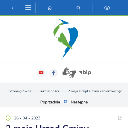
Przejdź do menu.
Przejdź do wyszukiwarki.
Przejdź do treści.
Przejdź do ustawień wielkości czcionki.
Włącz wersję kontrastową strony.
Strona główna
Aktualności
2 maja Urząd Gminy Zabierzów będzie 
Poprzednia
Następna
26 - 04 - 2023