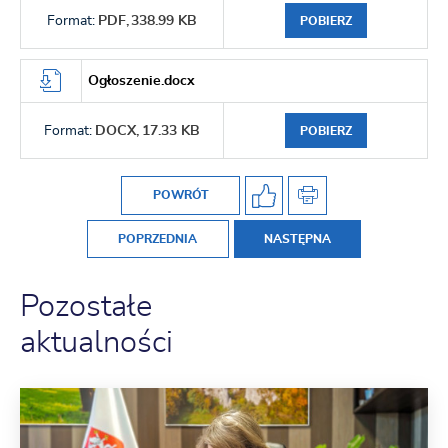
Format:
PDF,
338.99 KB
POBIERZ
Ogłoszenie.docx
Format:
DOCX,
17.33 KB
POBIERZ
POWRÓT
POPRZEDNIA
NASTĘPNA
Pozostałe
aktualności