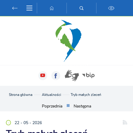
Przejdź do menu.
Przejdź do wyszukiwarki.
Przejdź do treści.
Przejdź do ustawień wielkości czcionki.
Włącz wersję kontrastową strony.
Strona główna
Aktualności
Tryb małych zleceń
Poprzednia
Następna
22 - 05 - 2026