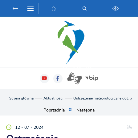
Przejdź do menu.
Przejdź do wyszukiwarki.
Przejdź do treści.
Przejdź do ustawień wielkości czcionki.
Włącz wersję kontrastową strony.
Strona główna
Aktualności
Ostrzeżenie meteorologiczne dot. burz
Poprzednia
Następna
12 - 07 - 2024