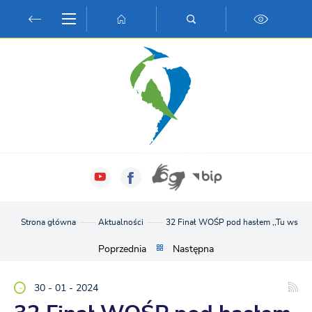
Przejdź do menu.
Przejdź do wyszukiwarki.
Przejdź do treści.
Przejdź do ustawień wielkości czcionki.
Włącz wersję kontrastową strony.
Strona główna
Aktualności
32 Finał WOŚP pod hasłem ,,Tu wszyst
Poprzednia
Następna
30 - 01 - 2024