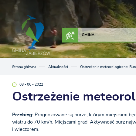
Przejdź do menu.
Przejdź do wyszukiwarki.
Przejdź do treści.
Przejdź do ustawień wielkości czcionki.
Włącz wersję kontrastową strony.
ZAŁATW SPRAWĘ
KONTAKT
GMINA
Strona główna
Aktualności
Ostrzeżenie meteorologiczne: Bur
08 - 06 - 2022
Ostrzeżenie meteorol
Przebieg:
Prognozowane są burze, którym miejscami będ
wiatru do 70 km/h. Miejscami grad. Aktywność burz naj
i wieczorem.