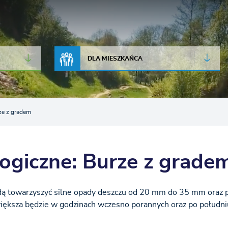
JAKOŚĆ POWIETRZA
LIVE CAMERA
DLA MIESZKAŃCA
ze z gradem
ogiczne: Burze z grade
ą towarzyszyć silne opady deszczu od 20 mm do 35 mm oraz 
większa będzie w godzinach wczesno porannych oraz po południ