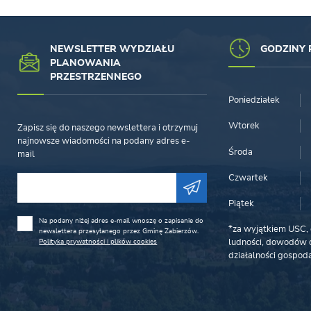
NEWSLETTER WYDZIAŁU
GODZINY 
PLANOWANIA
PRZESTRZENNEGO
Poniedziałek
Wtorek
Zapisz się do naszego newslettera i otrzymuj
najnowsze wiadomości na podany adres e-
Środa
mail
Czwartek
Piątek
Na podany niżej adres e-mail wnoszę o zapisanie do
*za wyjątkiem USC, 
newslettera przesyłanego przez Gminę Zabierzów.
Polityka prywatności i plików cookies
ludności, dowodów o
działalności gospoda