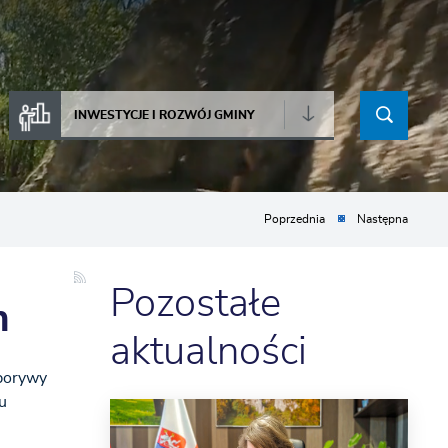
INWESTYCJE I ROZWÓJ GMINY
Poprzednia
Następna
Pozostałe
m
aktualności
porywy
u