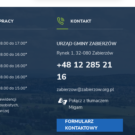
PRACY
KONTAKT
8.00 do 17.00*
URZĄD GMINY ZABIERZÓW
Rynek 1, 32-080 Zabierzów
8.00 do 16.00*
+48 12 285 21
8.00 do 16.00*
16
8.00 do 16.00*
8.00 do 15.00*
zabierzow@zabierzow.org.pl
ewidencji
Połącz z tłumaczem
sobistych,
Migam
rczej
FORMULARZ
KONTAKTOWY