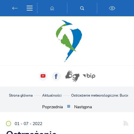
Przejdź do menu.
Przejdź do wyszukiwarki.
Przejdź do treści.
Przejdź do ustawień wielkości czcionki.
Włącz wersję kontrastową strony.
Strona główna
Aktualności
Ostrzeżenie meteorologiczne: Burze z
Poprzednia
Następna
01 - 07 - 2022