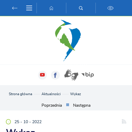
Przejdź do menu.
Przejdź do wyszukiwarki.
Przejdź do treści.
Przejdź do ustawień wielkości czcionki.
Włącz wersję kontrastową strony.
Strona główna
Aktualności
Wykaz
Poprzednia
Następna
25 - 10 - 2022