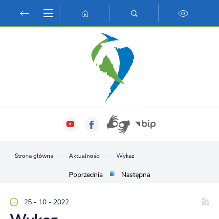
Przejdź do menu.
Przejdź do wyszukiwarki.
Przejdź do treści.
Przejdź do ustawień wielkości czcionki.
Włącz wersję kontrastową strony.
Strona główna
Aktualności
Wykaz
Poprzednia
Następna
25 - 10 - 2022