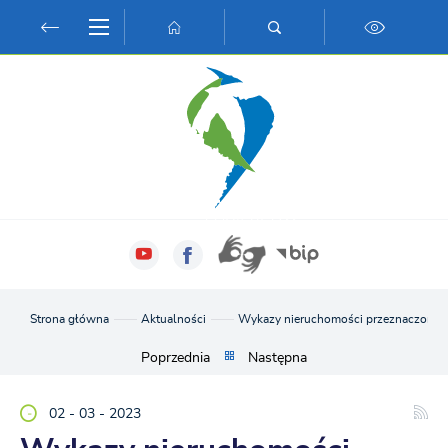
Przejdź do menu.
Przejdź do wyszukiwarki.
Przejdź do treści.
Przejdź do ustawień wielkości czcionki.
Włącz wersję kontrastową strony.
Strona główna
Aktualności
Wykazy nieruchomości przeznaczonyc
Poprzednia
Następna
02 - 03 - 2023