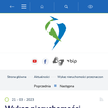
Przejdź do menu.
Przejdź do wyszukiwarki.
Przejdź do treści.
Przejdź do ustawień wielkości czcionki.
Włącz wersję kontrastową strony.
Strona główna
Aktualności
Wykaz nieruchomości przeznaczonej d
Poprzednia
Następna
21 - 03 - 2023