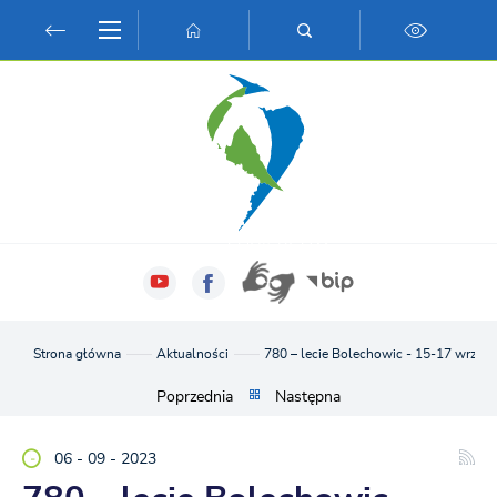
Przejdź do menu.
Przejdź do wyszukiwarki.
Przejdź do treści.
Przejdź do ustawień wielkości czcionki.
Włącz wersję kontrastową strony.
Strona główna
Aktualności
780 – lecie Bolechowic - 15-17 wrześ
Poprzednia
Następna
06 - 09 - 2023