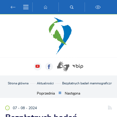
Przejdź do menu.
Przejdź do wyszukiwarki.
Przejdź do treści.
Przejdź do ustawień wielkości czcionki.
Włącz wersję kontrastową strony.
Strona główna
Aktualności
Bezpłatnych badań mammograficznych 
Poprzednia
Następna
07 - 08 - 2024