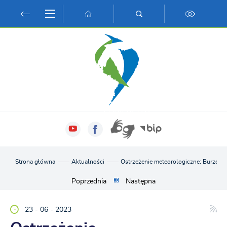
Przejdź do menu.
Przejdź do wyszukiwarki.
Przejdź do treści.
Przejdź do ustawień wielkości czcionki.
Włącz wersję kontrastową strony.
Strona główna
Aktualności
Ostrzeżenie meteorologiczne: Burze z
Poprzednia
Następna
23 - 06 - 2023