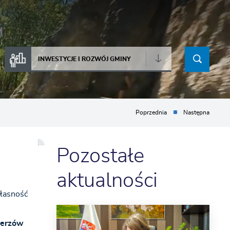
INWESTYCJE I ROZWÓJ GMINY
Poprzednia
Następna
Pozostałe
aktualności
własność
ierzów