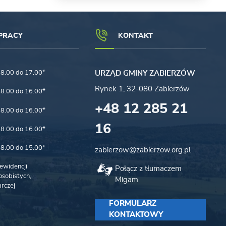
PRACY
KONTAKT
8.00 do 17.00*
URZĄD GMINY ZABIERZÓW
Rynek 1, 32-080 Zabierzów
8.00 do 16.00*
+48 12 285 21
8.00 do 16.00*
16
8.00 do 16.00*
8.00 do 15.00*
zabierzow@zabierzow.org.pl
ewidencji
Połącz z tłumaczem
sobistych,
Migam
rczej
FORMULARZ
KONTAKTOWY