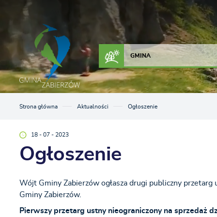
Przejdź do menu.
Przejdź do wyszukiwarki.
Przejdź do treści.
Przejdź do ustawień wielkości czcionki.
Włącz wersję kontrastową strony.
ZAŁATW SPRAWĘ
KONTAKT
GMINA
Strona główna
Aktualności
Ogłoszenie
18 - 07 - 2023
Ogłoszenie
Wójt Gminy Zabierzów ogłasza drugi publiczny przetarg 
Gminy Zabierzów.
Pierwszy przetarg ustny nieograniczony na sprzedaż d