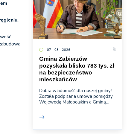
kiem
ągleniu,
owość
 zabudowa
07 - 08 - 2026
Gmina Zabierzów
pozyskała blisko 783 tys. zł
na bezpieczeństwo
mieszkańców
Dobra wiadomość dla naszej gminy!
Została podpisana umowa pomiędzy
Wojewodą Małopolskim a Gminą...