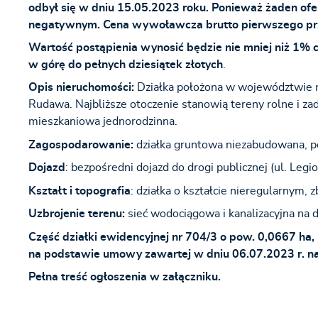
odbył się w dniu 15.05.2023 roku. Ponieważ żaden ofe
negatywnym. Cena wywoławcza brutto pierwszego prz
Wartość postąpienia wynosić będzie nie mniej niż 1% 
w górę do pełnych dziesiątek złotych
.
Opis nieruchomości:
Działka położona w województwie 
Rudawa. Najbliższe otoczenie stanowią tereny rolne i 
mieszkaniowa jednorodzinna.
Zagospodarowanie:
działka gruntowa niezabudowana, por
Dojazd
: bezpośredni dojazd do drogi publicznej (ul. Legi
Kształt i topografia
: działka o kształcie nieregularnym, z
Uzbrojenie terenu:
sieć wodociągowa i kanalizacyjna na d
Część działki ewidencyjnej nr 704/3 o pow. 0,0667 h
na podstawie umowy zawartej w dniu 06.07.2023 r. na 
Pełna treść ogłoszenia w załączniku.