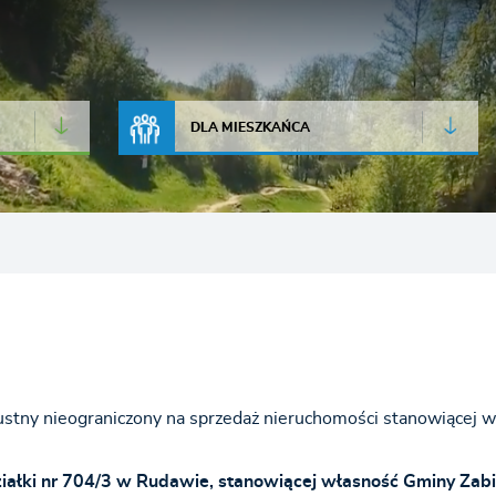
JAKOŚĆ POWIETRZA
LIVE CAMERA
DLA MIESZKAŃCA
ustny nieograniczony na sprzedaż nieruchomości stanowiącej 
ziałki nr 704/3 w Rudawie, stanowiącej własność Gminy Zab