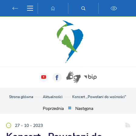
Przejdź do menu.
Przejdź do wyszukiwarki.
Przejdź do treści.
Przejdź do ustawień wielkości czcionki.
Włącz wersję kontrastową strony.
Strona główna
Aktualności
Koncert ,,Powołani do wolności”
Poprzednia
Następna
27 - 10 - 2023