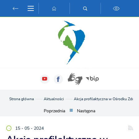
Przejdź do menu.
Przejdź do wyszukiwarki.
Przejdź do treści.
Przejdź do ustawień wielkości czcionki.
Włącz wersję kontrastową strony.
Strona główna
Aktualności
Akcja profilaktyczna w Ośrodku Zdrow
Poprzednia
Następna
15 - 05 - 2024