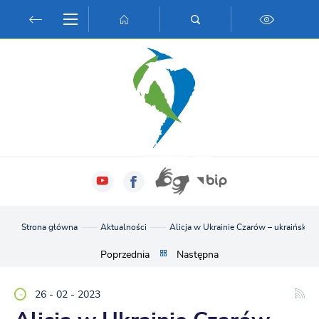
Przejdź do menu.
Przejdź do wyszukiwarki.
Przejdź do treści.
Przejdź do ustawień wielkości czcionki.
Włącz wersję kontrastową strony.
Strona główna
Aktualności
Alicja w Ukrainie Czarów – ukraińska
Poprzednia
Następna
26 - 02 - 2023