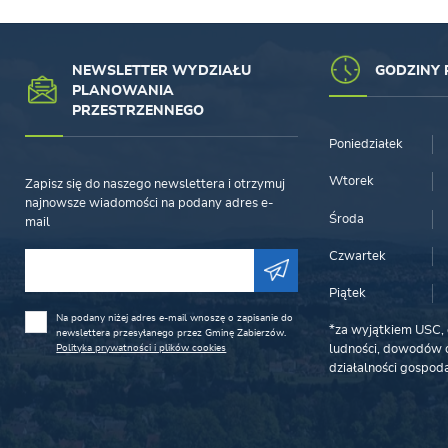
NEWSLETTER WYDZIAŁU
GODZINY 
PLANOWANIA
PRZESTRZENNEGO
Poniedziałek
Wtorek
Zapisz się do naszego newslettera i otrzymuj
najnowsze wiadomości na podany adres e-
Środa
mail
Czwartek
Piątek
Na podany niżej adres e-mail wnoszę o zapisanie do
*za wyjątkiem USC, 
newslettera przesyłanego przez Gminę Zabierzów.
Polityka prywatności i plików cookies
ludności, dowodów o
działalności gospoda