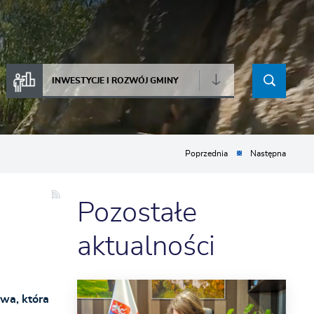
INWESTYCJE I ROZWÓJ GMINY
Poprzednia
Następna
Pozostałe
aktualności
wa, która