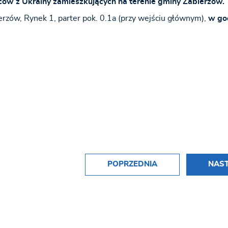
w z Ukrainy zamieszkujących na terenie gminy Zabierzów.
zów, Rynek 1, parter pok. 0.1a (przy wejściu głównym),
w go
POPRZEDNIA
NAS