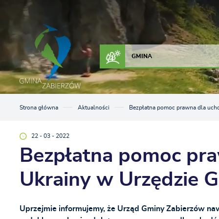
Przejdź do menu.
Przejdź do wyszukiwarki.
Przejdź do treści.
Przejdź do ustawień wielkości czcionki.
Włącz wersję kontrastową strony.
ZAŁATW SPRAWĘ
KONTAKT
GMINA
Strona główna
Aktualności
Bezpłatna pomoc prawna dla uch
22 - 03 - 2022
Bezpłatna pomoc pra
Ukrainy w Urzędzie 
Uprzejmie informujemy, że Urząd Gminy Zabierzów naw