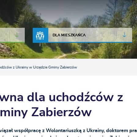
JAKOŚĆ POWIETRZA
LIVE CAMERA
DLA MIESZKAŃCA
odźców z Ukrainy w Urzędzie Gminy Zabierzów
wna dla uchodźców z
Gminy Zabierzów
iązał współpracę z Wolontariuszką z Ukrainy, doktorem pra