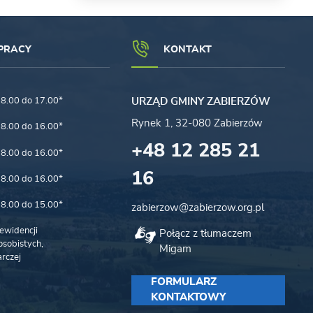
PRACY
KONTAKT
8.00 do 17.00*
URZĄD GMINY ZABIERZÓW
Rynek 1, 32-080 Zabierzów
8.00 do 16.00*
+48 12 285 21
8.00 do 16.00*
16
8.00 do 16.00*
8.00 do 15.00*
zabierzow@zabierzow.org.pl
ewidencji
Połącz z tłumaczem
sobistych,
Migam
rczej
FORMULARZ
KONTAKTOWY