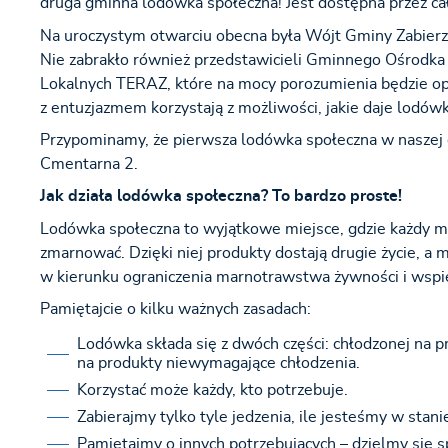
druga gminna lodówka społeczna! Jest dostępna przez cał
Na uroczystym otwarciu obecna była Wójt Gminy Zabierz
Nie zabrakło również przedstawicieli Gminnego Ośrodka
Lokalnych TERAZ, które na mocy porozumienia będzie opie
z entuzjazmem korzystają z możliwości, jakie daje lodówk
Przypominamy, że pierwsza lodówka społeczna w naszej 
Cmentarna 2.
Jak działa lodówka społeczna? To bardzo proste!
Lodówka społeczna to wyjątkowe miejsce, gdzie każdy m
zmarnować. Dzięki niej produkty dostają drugie życie, a 
w kierunku ograniczenia marnotrawstwa żywności i wspie
Pamiętajcie o kilku ważnych zasadach:
Lodówka składa się z dwóch części: chłodzonej na 
na produkty niewymagające chłodzenia.
Korzystać może każdy, kto potrzebuje.
Zabierajmy tylko tyle jedzenia, ile jesteśmy w stanie
Pamiętajmy o innych potrzebujących – dzielmy się s