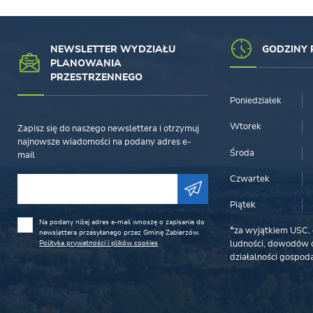
NEWSLETTER WYDZIAŁU
GODZINY 
PLANOWANIA
PRZESTRZENNEGO
Poniedziałek
Wtorek
Zapisz się do naszego newslettera i otrzymuj
najnowsze wiadomości na podany adres e-
Środa
mail
Czwartek
Piątek
Na podany niżej adres e-mail wnoszę o zapisanie do
*za wyjątkiem USC, 
newslettera przesyłanego przez Gminę Zabierzów.
Polityka prywatności i plików cookies
ludności, dowodów o
działalności gospoda