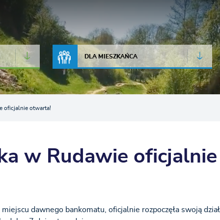
JAKOŚĆ POWIETRZA
LIVE CAMERA
DLA MIESZKAŃCA
ficjalnie otwarta!
a w Rudawie oficjalnie
 miejscu dawnego bankomatu, oficjalnie rozpoczęła swoją dzia