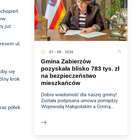
ochopień.
tyw
y już
resem ul.
07 - 08 - 2026
Gmina Zabierzów
pozyskała blisko 783 tys. zł
oby się
na bezpieczeństwo
ólny krok
mieszkańców
Dobra wiadomość dla naszej gminy!
Została podpisana umowa pomiędzy
Wojewodą Małopolskim a Gminą...
raz półek