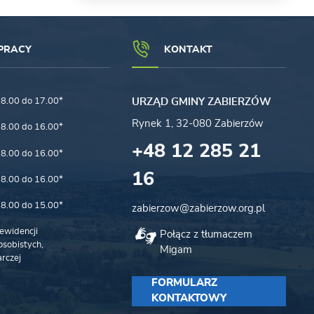
PRACY
KONTAKT
8.00 do 17.00*
URZĄD GMINY ZABIERZÓW
Rynek 1, 32-080 Zabierzów
8.00 do 16.00*
+48 12 285 21
8.00 do 16.00*
16
8.00 do 16.00*
8.00 do 15.00*
zabierzow@zabierzow.org.pl
ewidencji
Połącz z tłumaczem
sobistych,
Migam
rczej
FORMULARZ
KONTAKTOWY