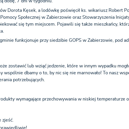
ą dobę, 7 dni w tygodniu.
ów Dorota Kęsek, a lodówkę poświęcił ks. wikariusz Robert P
 Pomocy Społecznej w Zabierzowie oraz Stowarzyszenia Inicja
kować się tym miejscem. Pojawili się także mieszkańcy, którz
a.
gminie funkcjonuje przy siedzibie GOPS w Zabierzowie, pod ad
oże zostawić lub wziąć jedzenie, które w innym wypadku mogł
my wspólnie dbamy o to, by nic się nie marnowało! To nasz wsp
rania potrzebujących.
produkty wymagające przechowywania w niskiej temperaturze o
 zjeść.
prawiedliwie!