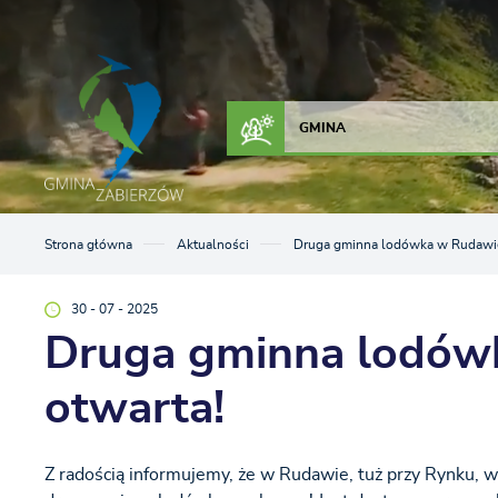
Przejdź do menu.
Przejdź do wyszukiwarki.
Przejdź do treści.
Przejdź do ustawień wielkości czcionki.
Włącz wersję kontrastową strony.
ZAŁATW SPRAWĘ
KONTAKT
GMINA
Strona główna
Aktualności
Druga gminna lodówka w Rudawie o
30 - 07 - 2025
Druga gminna lodówk
otwarta!
Z radością informujemy, że w Rudawie, tuż przy Rynku, w