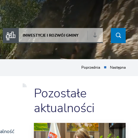
INWESTYCJE I ROZWÓJ GMINY
Poprzednia
Następna
Pozostałe
aktualności
łalność