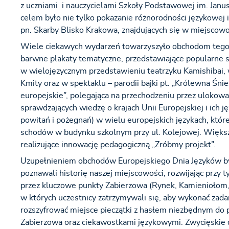
z uczniami i nauczycielami Szkoły Podstawowej im. Janu
celem było nie tylko pokazanie różnorodności językowej
pn. Skarby Blisko Krakowa, znajdujących się w miejscowo
Wiele ciekawych wydarzeń towarzyszyło obchodom tego św
barwne plakaty tematyczne, przedstawiające popularne sł
w wielojęzycznym przedstawieniu teatrzyku Kamishibai,
Kmity oraz w spektaklu – parodii bajki pt. „Królewna Ś
europejskie”, polegająca na przechodzeniu przez ulokowa
sprawdzających wiedzę o krajach Unii Europejskiej i ich j
powitań i pożegnań) w wielu europejskich językach, któ
schodów w budynku szkolnym przy ul. Kolejowej. Większ
realizujące innowację pedagogiczną „Zróbmy projekt”.
Uzupełnieniem obchodów Europejskiego Dnia Języków był
poznawali historię naszej miejscowości, rozwijając przy 
przez kluczowe punkty Zabierzowa (Rynek, Kamieniołom, K
w których uczestnicy zatrzymywali się, aby wykonać zadani
rozszyfrować miejsce pieczątki z hasłem niezbędnym do pr
Zabierzowa oraz ciekawostkami językowymi. Zwycięskie d