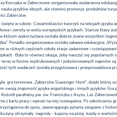
sza Korczaka w Zabierzowie zorganizowała wydarzenia edukacyj
 i nauka języków obcych, ale również promocja produktów tury
ści Zabierzów.
ięta w szkole. Czwartoklasiści tworzyli na lekcjach języka a
owa i zwroty w wielu europejskich językach. Starsze klasy wzi
 w którym wykorzystana została dobrze znana wszystkim legen
nieżka”. Ponadto zorganizowana została zabawa edukacyjna „Wyz
ne w różnych częściach szkoły stacje zadaniowe i rozwiązywan
ęzykach. Była to również okazja, żeby nauczyć się popularnych s
re teraz w formie wydrukowanych i pokolorowanych napisów są
ość tych wydarzeń została przygotowana i przeprowadzona prz
a gra terenowa „Zabierzów Scavenger Hunt”, dzięki której uc
tym swoją znajomość języka angielskiego i innych języków. Gra 
ościół parafialny pw. św. Franciszka z Asyżu, Las Zabierzowsk
a z karty pracy i wpisać na niej rozwiązania. Po zakończeniu gr
zystąpienia do quizu, zawierającego pytania związane z histor
rużyny otrzymały nagrody - kupony na pizzę, każdy o wartości