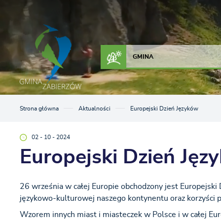
Przejdź do menu.
Przejdź do wyszukiwarki.
Przejdź do treści.
Przejdź do ustawień wielkości czcionki.
Włącz wersję kontrastową strony.
ZAŁATW SPRAWĘ
KONTAKT
GMINA
Strona główna
Aktualności
Europejski Dzień Języków
02 - 10 - 2024
Europejski Dzień Jęz
26 września w całej Europie obchodzony jest Europejski 
językowo-kulturowej naszego kontynentu oraz korzyści p
Wzorem innych miast i miasteczek w Polsce i w całej Eu