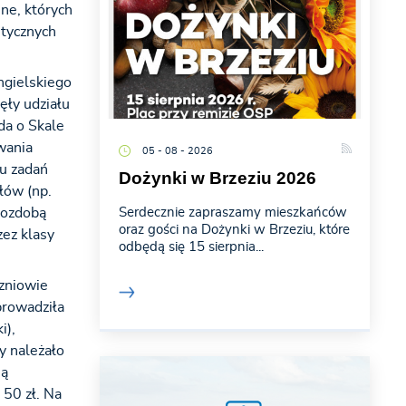
ne, których
stycznych
ngielskiego
ęły udziału
da o Skale
wania
05 - 08 - 2026
iu zadań
Dożynki w Brzeziu 2026
łów (np.
 ozdobą
Serdecznie zapraszamy mieszkańców
oraz gości na Dożynki w Brzeziu, które
ez klasy
odbędą się 15 sierpnia...
zniowie
prowadziła
i),
y należało
ią
 50 zł. Na