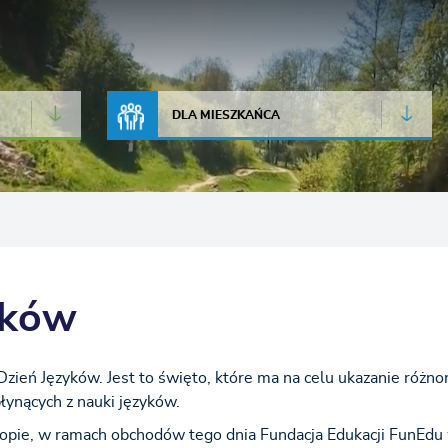
JAKOŚĆ POWIETRZA
LIVE CAMERA
DLA MIESZKAŃCA
yków
Dzień Języków. Jest to święto, które ma na celu ukazanie różno
łynących z nauki języków.
ropie, w ramach obchodów tego dnia Fundacja Edukacji FunEdu