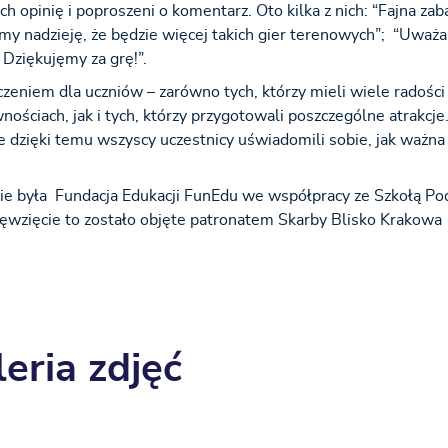
ich opinię i poproszeni o komentarz. Oto kilka z nich: “Fajna za
y nadzieję, że będzie więcej takich gier terenowych”; “Uważa
 Dziękujęmy za grę!”.
eniem dla uczniów – zarówno tych, którzy mieli wiele radości
nościach, jak i tych, którzy przygotowali poszczególne atrakcje
 dzięki temu wszyscy uczestnicy uświadomili sobie, jak ważna 
ie była Fundacja Edukacji FunEdu we współpracy ze Szkołą P
ięwzięcie to zostało objęte patronatem Skarby Blisko Krakowa
eria zdjęć