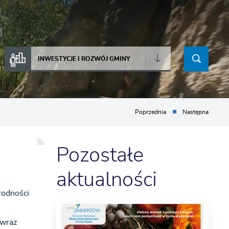
INWESTYCJE I ROZWÓJ GMINY
Poprzednia
Następna
Pozostałe
aktualności
rodności
 wraz