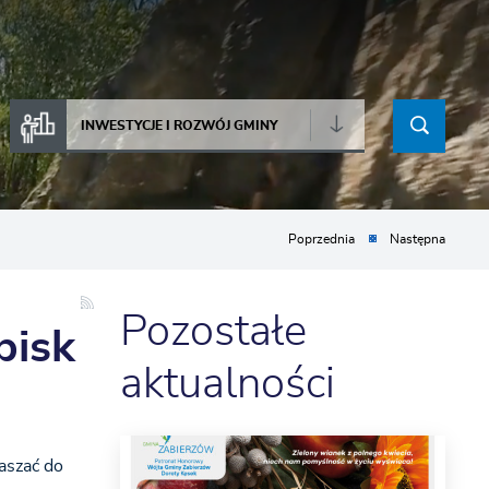
INWESTYCJE I ROZWÓJ GMINY
Poprzednia
Następna
Pozostałe
pisk
aktualności
aszać do