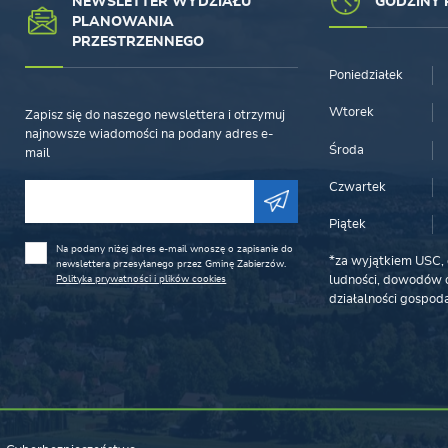
NEWSLETTER WYDZIAŁU
GODZINY 
PLANOWANIA
PRZESTRZENNEGO
Poniedziałek
Wtorek
Zapisz się do naszego newslettera i otrzymuj
najnowsze wiadomości na podany adres e-
Środa
mail
Czwartek
Piątek
Na podany niżej adres e-mail wnoszę o zapisanie do
*za wyjątkiem USC, 
newslettera przesyłanego przez Gminę Zabierzów.
Polityka prywatności i plików cookies
ludności, dowodów o
działalności gospoda