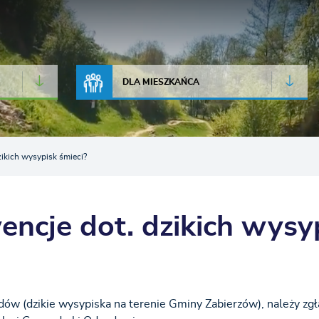
JAKOŚĆ POWIETRZA
LIVE CAMERA
DLA MIESZKAŃCA
zikich wysypisk śmieci?
encje dot. dzikich wysy
w (dzikie wysypiska na terenie Gminy Zabierzów), należy zgł