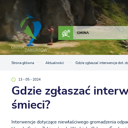
Przejdź do menu.
Przejdź do wyszukiwarki.
Przejdź do treści.
Przejdź do ustawień wielkości czcionki.
Włącz wersję kontrastową strony.
ZAŁATW SPRAWĘ
KONTAKT
GMINA
Strona główna
Aktualności
Gdzie zgłaszać interwencje dot. d
13 - 05 - 2024
Gdzie zgłaszać interw
śmieci?
Interwencje dotyczące niewłaściwego gromadzenia odpadó