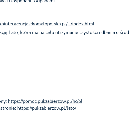
ka i Gospodarki Odpadami:
ekointerwencja.ekomalopolska.pl/.../index.html
cję Lato, która ma na celu utrzymanie czystości i dbania o śro
ony:
https://pomoc.pukzabierzow.pl/hc/pl
stronie:
https://pukzabierzow.pl/lato/