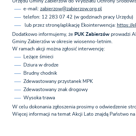
Urzędu Gminy Zabierzów do Wydziału Ochrony Środowis
e-mail:
zabierzow@zabierzow.org.pl
telefon:
12 283 07 42 (w godzinach pracy Urzędu)
lub przez stronę/aplikację Ekointerwencja:
https://
Dodatkowo informujemy, że
PUK Zabierzów
prowadzi Ak
Gminy Zabierzów w okresie wiosenno-letnim.
W ramach akcji można zgłosić interwencję:
Leżące śmieci
Dziura w drodze
Brudny chodnik
Zdewastowany przystanek MPK
Zdewastowany znak drogowy
Wysoka trawa
W celu dokonania zgłoszenia prosimy o odwiedzenie str
Więcej informacji na temat Akcji Lato znajdą Państwo na 