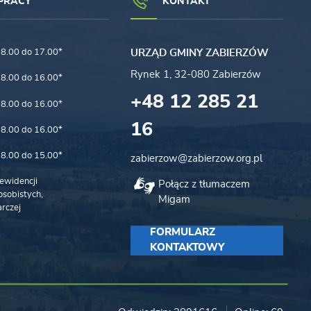
PRACY
KONTAKT
8.00 do 17.00*
URZĄD GMINY ZABIERZÓW
Rynek 1, 32-080 Zabierzów
8.00 do 16.00*
+48 12 285 21
8.00 do 16.00*
16
8.00 do 16.00*
8.00 do 15.00*
zabierzow@zabierzow.org.pl
ewidencji
Połącz z tłumaczem
sobistych,
Migam
rczej
FORMULARZ
KONTAKTOWY