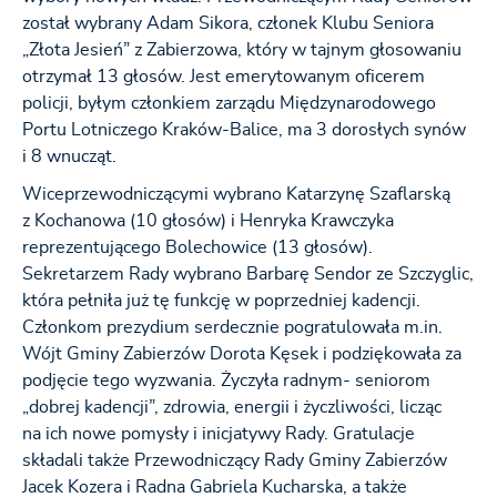
został wybrany Adam Sikora, członek Klubu Seniora
„Złota Jesień” z Zabierzowa, który w tajnym głosowaniu
otrzymał 13 głosów. Jest emerytowanym oficerem
policji, byłym członkiem zarządu Międzynarodowego
Portu Lotniczego Kraków-Balice, ma 3 dorosłych synów
i 8 wnucząt.
Wiceprzewodniczącymi wybrano Katarzynę Szaflarską
z Kochanowa (10 głosów) i Henryka Krawczyka
reprezentującego Bolechowice (13 głosów).
Sekretarzem Rady wybrano Barbarę Sendor ze Szczyglic,
która pełniła już tę funkcję w poprzedniej kadencji.
Członkom prezydium serdecznie pogratulowała m.in.
Wójt Gminy Zabierzów Dorota Kęsek i podziękowała za
podjęcie tego wyzwania. Życzyła radnym- seniorom
„dobrej kadencji”, zdrowia, energii i życzliwości, licząc
na ich nowe pomysły i inicjatywy Rady. Gratulacje
składali także Przewodniczący Rady Gminy Zabierzów
Jacek Kozera i Radna Gabriela Kucharska, a także