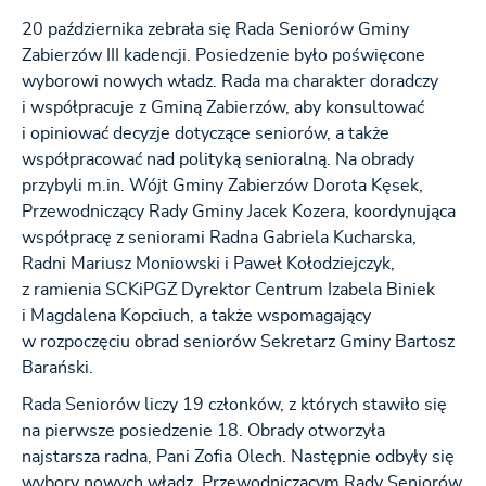
20 października zebrała się Rada Seniorów Gminy
Zabierzów III kadencji. Posiedzenie było poświęcone
wyborowi nowych władz. Rada ma charakter doradczy
i współpracuje z Gminą Zabierzów, aby konsultować
i opiniować decyzje dotyczące seniorów, a także
współpracować nad polityką senioralną. Na obrady
przybyli m.in. Wójt Gminy Zabierzów Dorota Kęsek,
Przewodniczący Rady Gminy Jacek Kozera, koordynująca
współpracę z seniorami Radna Gabriela Kucharska,
Radni Mariusz Moniowski i Paweł Kołodziejczyk,
z ramienia SCKiPGZ Dyrektor Centrum Izabela Biniek
i Magdalena Kopciuch, a także wspomagający
w rozpoczęciu obrad seniorów Sekretarz Gminy Bartosz
Barański.
Rada Seniorów liczy 19 członków, z których stawiło się
na pierwsze posiedzenie 18. Obrady otworzyła
najstarsza radna, Pani Zofia Olech. Następnie odbyły się
wybory nowych władz. Przewodniczącym Rady Seniorów