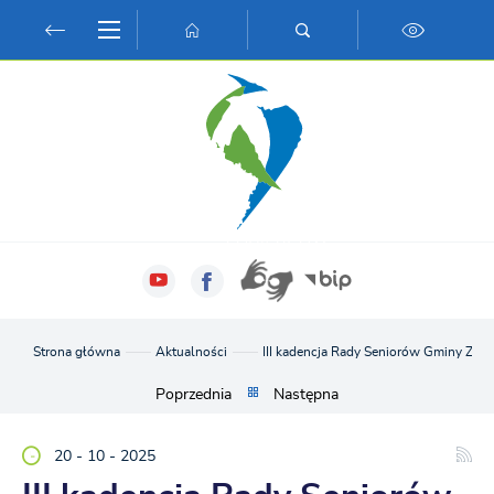
Przejdź do menu.
Przejdź do wyszukiwarki.
Przejdź do treści.
Przejdź do ustawień wielkości czcionki.
Włącz wersję kontrastową strony.
Strona główna
Aktualności
III kadencja Rady Seniorów Gminy Zab
Poprzednia
Następna
20 - 10 - 2025