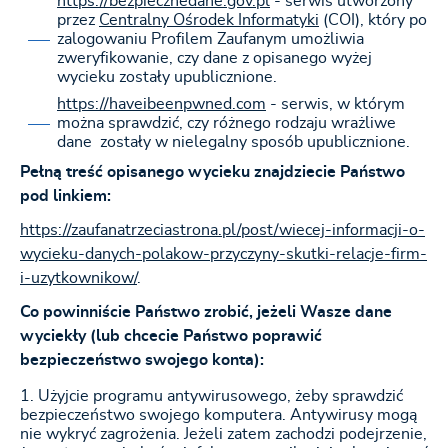
https://bezpiecznedane.gov.pl
- serwis utworzony
przez
Centralny Ośrodek Informatyki
(COI), który po
zalogowaniu Profilem Zaufanym umożliwia
zweryfikowanie, czy dane z opisanego wyżej
wycieku zostały upublicznione.
https://haveibeenpwned.com
- serwis, w którym
można sprawdzić, czy różnego rodzaju wrażliwe
dane zostały w nielegalny sposób upublicznione.
Pełną treść opisanego wycieku znajdziecie Państwo
pod linkiem:
https://zaufanatrzeciastrona.pl/post/wiecej-informacji-o-
wycieku-danych-polakow-przyczyny-skutki-relacje-firm-
i-uzytkownikow/
.
Co powinniście Państwo zrobić, jeżeli Wasze dane
wyciekły (lub chcecie Państwo poprawić
bezpieczeństwo swojego konta):
Użyjcie programu antywirusowego, żeby sprawdzić
bezpieczeństwo swojego komputera. Antywirusy mogą
nie wykryć zagrożenia. Jeżeli zatem zachodzi podejrzenie,