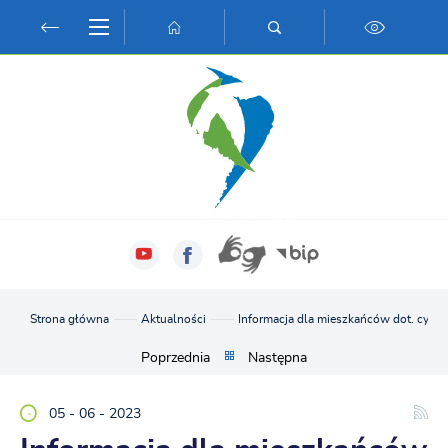
Przejdź do menu.
Przejdź do wyszukiwarki.
Przejdź do treści.
Przejdź do ustawień wielkości czcionki.
Włącz wersję kontrastową strony.
Strona główna
Aktualności
Informacja dla mieszkańców dot. cybe
Poprzednia
Następna
05 - 06 - 2023