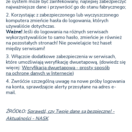
że system może być zainfekowany, najlepiej zabezpieczyć
najważniejsze dane i przywrócić go do stanu fabrycznego;
Korzystając z zabezpieczonego lub wyczyszczonego
komputera zmieńcie hasła do logowania, których
używaliście dotychczas.
Ważne!
Jeśli do logowania na różnych serwisach
wykorzystywaliście to samo hasło, zmieńcie je również
na pozostałych stronach! Nie powielajcie też haseł
między serwisami!
Włączcie dodatkowe zabezpieczenia w serwisach,
które umożliwiają weryfikację dwuetapową, (dowiedz się
więcej:
Weryfikacja dwuetapowa - prosty sposób
na ochronę danych w Internecie
)
Zwróćcie szczególną uwagę na nowe próby logowania
na konta, sprawdzajcie alerty przesyłane na adres e-
mail.
ŹRÓDŁO:
Sprawdź, czy Twoje dane są bezpieczne! -
Aktualności - NASK