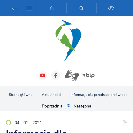
Przejdź do menu.
Przejdź do wyszukiwarki.
Przejdź do treści.
Przejdź do ustawień wielkości czcionki.
Włącz wersję kontrastową strony.
Strona główna
Aktualności
Informacja dla przedsiębiorców posia
Poprzednia
Następna
04 - 01 - 2021