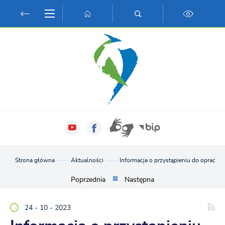
Przejdź do menu.
Przejdź do wyszukiwarki.
Przejdź do treści.
Przejdź do ustawień wielkości czcionki.
Włącz wersję kontrastową strony.
Strona główna
Aktualności
Informacja o przystąpieniu do opraco
Poprzednia
Następna
24 - 10 - 2023