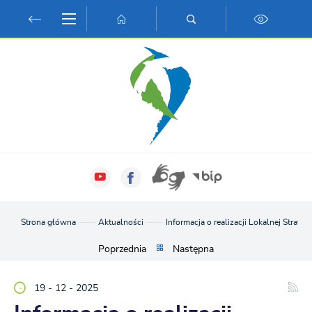
Przejdź do menu.
Przejdź do wyszukiwarki.
Przejdź do treści.
Przejdź do ustawień wielkości czcionki.
Włącz wersję kontrastową strony.
Strona główna
Aktualności
Informacja o realizacji Lokalnej Strat
Poprzednia
Następna
19 - 12 - 2025