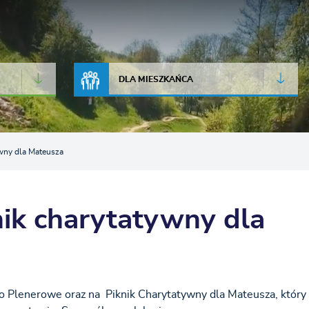
JAKOŚĆ POWIETRZA
LIVE CAMERA
DLA MIESZKAŃCA
ywny dla Mateusza
nik charytatywny dla
o Plenerowe oraz na Piknik Charytatywny dla Mateusza, który