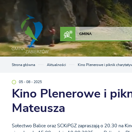
Przejdź do menu.
Przejdź do wyszukiwarki.
Przejdź do treści.
Przejdź do ustawień wielkości czcionki.
Włącz wersję kontrastową strony.
ZAŁATW SPRAWĘ
KONTAKT
GMINA
Strona główna
Aktualności
Kino Plenerowe i piknik charytat
05 - 08 - 2025
Kino Plenerowe i pik
Mateusza
Sołectwo Balice oraz SCKiPGZ zapraszają o 20.30 na Kin