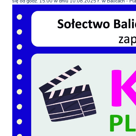
się od godz. 15.00 w dniu 10.08.2025 r. w Balicach - Pla