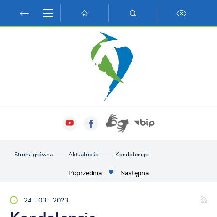
Przejdź do menu.
Przejdź do wyszukiwarki.
Przejdź do treści.
Przejdź do ustawień wielkości czcionki.
Włącz wersję kontrastową strony.
Strona główna
Aktualności
Kondolencje
Poprzednia
Następna
24 - 03 - 2023