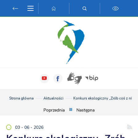
Przejdź do menu.
Przejdź do wyszukiwarki.
Przejdź do treści.
Przejdź do ustawień wielkości czcionki.
Włącz wersję kontrastową strony.
Strona główna
Aktualności
Konkurs ekologiczny „Zrób coś z nicz
Poprzednia
Następna
03 - 06 - 2026