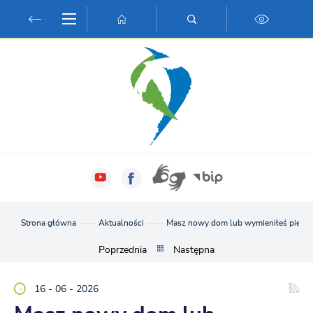
Przejdź do menu.
Przejdź do wyszukiwarki.
Przejdź do treści.
Przejdź do ustawień wielkości czcionki.
Włącz wersję kontrastową strony.
Strona główna
Aktualności
Masz nowy dom lub wymieniłeś piec? Pa
Poprzednia
Następna
16 - 06 - 2026