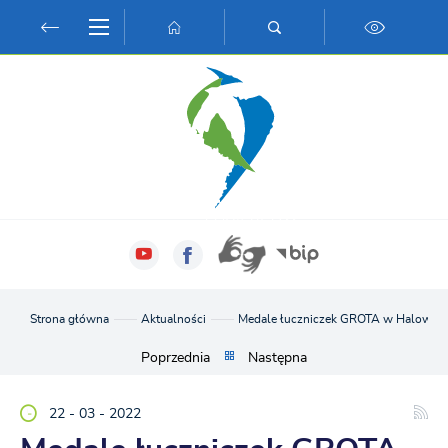
Przejdź do menu.
Przejdź do wyszukiwarki.
Przejdź do treści.
Przejdź do ustawień wielkości czcionki.
Włącz wersję kontrastową strony.
Strona główna
Aktualności
Medale łuczniczek GROTA w Halowych
Poprzednia
Następna
22 - 03 - 2022