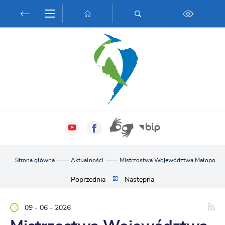
Przejdź do menu.
Przejdź do wyszukiwarki.
Przejdź do treści.
Przejdź do ustawień wielkości czcionki.
Włącz wersję kontrastową strony.
Strona główna
Aktualności
Mistrzostwa Województwa Małopolskieg
Poprzednia
Następna
09 - 06 - 2026